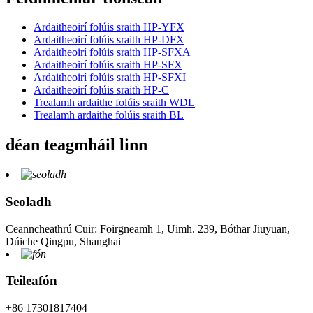
Ardaitheoirí folúis sraith HP-YFX
Ardaitheoirí folúis sraith HP-DFX
Ardaitheoirí folúis sraith HP-SFXA
Ardaitheoirí folúis sraith HP-SFX
Ardaitheoirí folúis sraith HP-SFXI
Ardaitheoirí folúis sraith HP-C
Trealamh ardaithe folúis sraith WDL
Trealamh ardaithe folúis sraith BL
déan teagmháil linn
Seoladh
Ceanncheathrú Cuir: Foirgneamh 1, Uimh. 239, Bóthar Jiuyuan,
Dúiche Qingpu, Shanghai
Teileafón
+86 17301817404