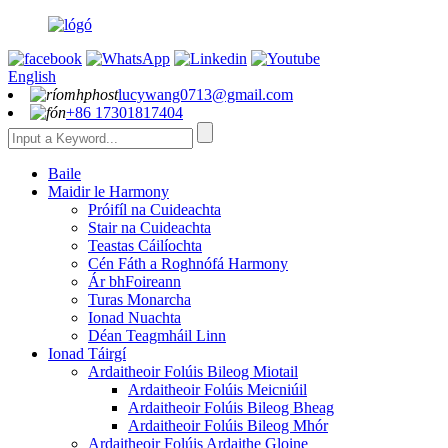
English
lucywang0713@gmail.com
+86 17301817404
Baile
Maidir le Harmony
Próifíl na Cuideachta
Stair na Cuideachta
Teastas Cáilíochta
Cén Fáth a Roghnófá Harmony
Ár bhFoireann
Turas Monarcha
Ionad Nuachta
Déan Teagmháil Linn
Ionad Táirgí
Ardaitheoir Folúis Bileog Miotail
Ardaitheoir Folúis Meicniúil
Ardaitheoir Folúis Bileog Bheag
Ardaitheoir Folúis Bileog Mhór
Ardaitheoir Folúis Ardaithe Gloine