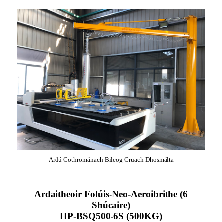
Ardú Cothrománach Bileog Cruach Dhosmálta
Ardaitheoir Folúis-Neo-Aeroibrithe (6
Shúcaire)
HP-BSQ500-6S (500KG)