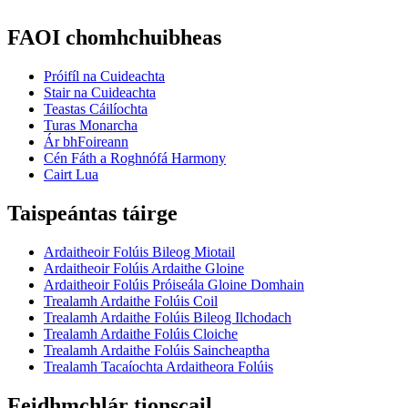
FAOI chomhchuibheas
Próifíl na Cuideachta
Stair na Cuideachta
Teastas Cáilíochta
Turas Monarcha
Ár bhFoireann
Cén Fáth a Roghnófá Harmony
Cairt Lua
Taispeántas táirge
Ardaitheoir Folúis Bileog Miotail
Ardaitheoir Folúis Ardaithe Gloine
Ardaitheoir Folúis Próiseála Gloine Domhain
Trealamh Ardaithe Folúis Coil
Trealamh Ardaithe Folúis Bileog Ilchodach
Trealamh Ardaithe Folúis Cloiche
Trealamh Ardaithe Folúis Saincheaptha
Trealamh Tacaíochta Ardaitheora Folúis
Feidhmchlár tionscail