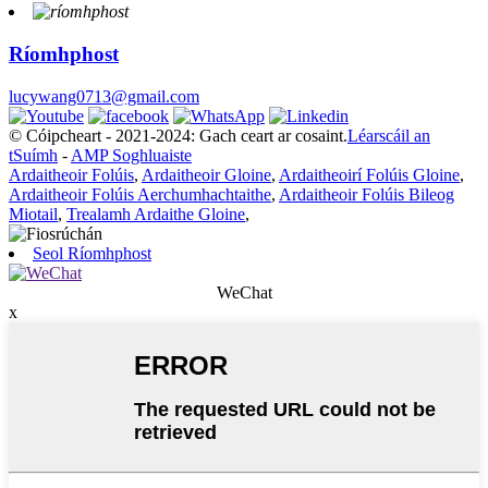
Ríomhphost
lucywang0713@gmail.com
© Cóipcheart - 2021-2024: Gach ceart ar cosaint.
Léarscáil an
tSuímh
-
AMP Soghluaiste
Ardaitheoir Folúis
,
Ardaitheoir Gloine
,
Ardaitheoirí Folúis Gloine
,
Ardaitheoir Folúis Aerchumhachtaithe
,
Ardaitheoir Folúis Bileog
Miotail
,
Trealamh Ardaithe Gloine
,
Seol Ríomhphost
WeChat
x