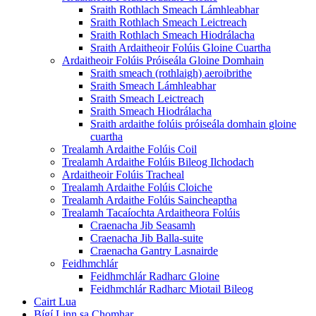
Sraith Rothlach Smeach Lámhleabhar
Sraith Rothlach Smeach Leictreach
Sraith Rothlach Smeach Hiodrálacha
Sraith Ardaitheoir Folúis Gloine Cuartha
Ardaitheoir Folúis Próiseála Gloine Domhain
Sraith smeach (rothlaigh) aeroibrithe
Sraith Smeach Lámhleabhar
Sraith Smeach Leictreach
Sraith Smeach Hiodrálacha
Sraith ardaithe folúis próiseála domhain gloine
cuartha
Trealamh Ardaithe Folúis Coil
Trealamh Ardaithe Folúis Bileog Ilchodach
Ardaitheoir Folúis Tracheal
Trealamh Ardaithe Folúis Cloiche
Trealamh Ardaithe Folúis Saincheaptha
Trealamh Tacaíochta Ardaitheora Folúis
Craenacha Jib Seasamh
Craenacha Jib Balla-suite
Craenacha Gantry Lasnairde
Feidhmchlár
Feidhmchlár Radharc Gloine
Feidhmchlár Radharc Miotail Bileog
Cairt Lua
Bígí Linn sa Chomhar