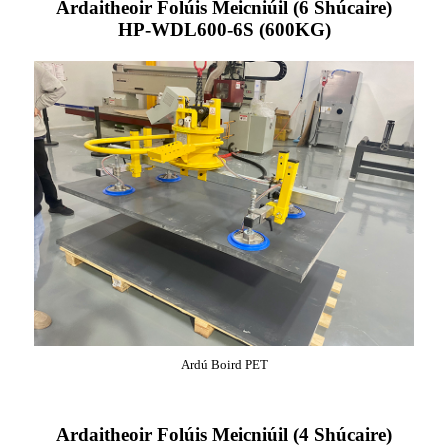
Ardaitheoir Folúis Meicniúil (6 Shúcaire)
HP-WDL600-6S (600KG)
Ardú Boird PET
Ardaitheoir Folúis Meicniúil (4 Shúcaire)