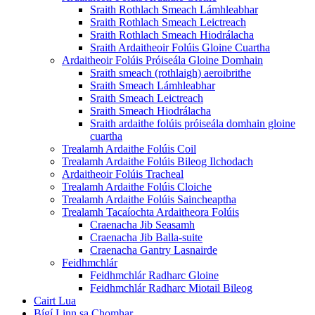
Sraith Rothlach Smeach Lámhleabhar
Sraith Rothlach Smeach Leictreach
Sraith Rothlach Smeach Hiodrálacha
Sraith Ardaitheoir Folúis Gloine Cuartha
Ardaitheoir Folúis Próiseála Gloine Domhain
Sraith smeach (rothlaigh) aeroibrithe
Sraith Smeach Lámhleabhar
Sraith Smeach Leictreach
Sraith Smeach Hiodrálacha
Sraith ardaithe folúis próiseála domhain gloine
cuartha
Trealamh Ardaithe Folúis Coil
Trealamh Ardaithe Folúis Bileog Ilchodach
Ardaitheoir Folúis Tracheal
Trealamh Ardaithe Folúis Cloiche
Trealamh Ardaithe Folúis Saincheaptha
Trealamh Tacaíochta Ardaitheora Folúis
Craenacha Jib Seasamh
Craenacha Jib Balla-suite
Craenacha Gantry Lasnairde
Feidhmchlár
Feidhmchlár Radharc Gloine
Feidhmchlár Radharc Miotail Bileog
Cairt Lua
Bígí Linn sa Chomhar