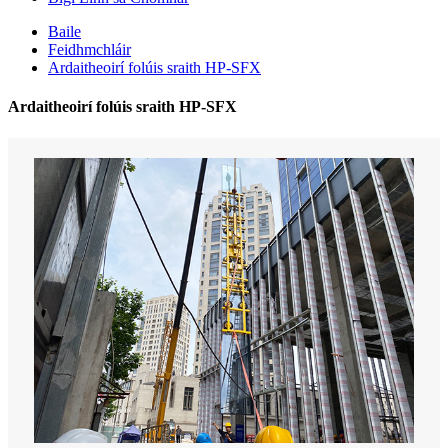
Baile
Feidhmchláir
Ardaitheoirí folúis sraith HP-SFX
Ardaitheoirí folúis sraith HP-SFX