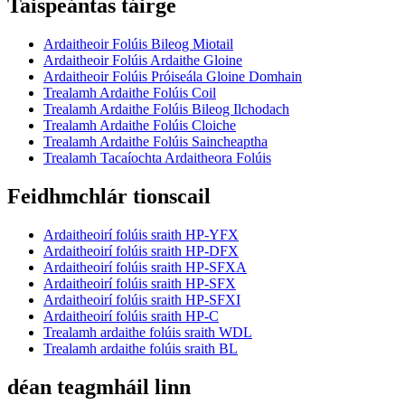
Taispeántas táirge
Ardaitheoir Folúis Bileog Miotail
Ardaitheoir Folúis Ardaithe Gloine
Ardaitheoir Folúis Próiseála Gloine Domhain
Trealamh Ardaithe Folúis Coil
Trealamh Ardaithe Folúis Bileog Ilchodach
Trealamh Ardaithe Folúis Cloiche
Trealamh Ardaithe Folúis Saincheaptha
Trealamh Tacaíochta Ardaitheora Folúis
Feidhmchlár tionscail
Ardaitheoirí folúis sraith HP-YFX
Ardaitheoirí folúis sraith HP-DFX
Ardaitheoirí folúis sraith HP-SFXA
Ardaitheoirí folúis sraith HP-SFX
Ardaitheoirí folúis sraith HP-SFXI
Ardaitheoirí folúis sraith HP-C
Trealamh ardaithe folúis sraith WDL
Trealamh ardaithe folúis sraith BL
déan teagmháil linn