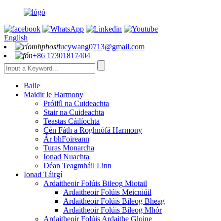
English
lucywang0713@gmail.com
+86 17301817404
Baile
Maidir le Harmony
Próifíl na Cuideachta
Stair na Cuideachta
Teastas Cáilíochta
Cén Fáth a Roghnófá Harmony
Ár bhFoireann
Turas Monarcha
Ionad Nuachta
Déan Teagmháil Linn
Ionad Táirgí
Ardaitheoir Folúis Bileog Miotail
Ardaitheoir Folúis Meicniúil
Ardaitheoir Folúis Bileog Bheag
Ardaitheoir Folúis Bileog Mhór
Ardaitheoir Folúis Ardaithe Gloine