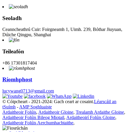
Seoladh
Ceanncheathrú Cuir: Foirgneamh 1, Uimh. 239, Bóthar Jiuyuan,
Dúiche Qingpu, Shanghai
Teileafón
+86 17301817404
Ríomhphost
lucywang0713@gmail.com
© Cóipcheart - 2021-2024: Gach ceart ar cosaint.
Léarscáil an
tSuímh
-
AMP Soghluaiste
Ardaitheoir Folúis
,
Ardaitheoir Gloine
,
Trealamh Ardaithe Gloine
,
Ardaitheoir Folúis Bileog Miotail
,
Ardaitheoirí Folúis Gloine
,
Ardaitheoir Folúis Aerchumhachtaithe
,