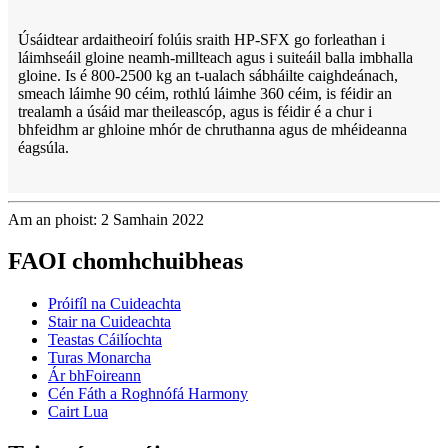
Úsáidtear ardaitheoirí folúis sraith HP-SFX go forleathan i
láimhseáil gloine neamh-millteach agus i suiteáil balla imbhalla
gloine. Is é 800-2500 kg an t-ualach sábháilte caighdeánach,
smeach láimhe 90 céim, rothlú láimhe 360 ​​céim, is féidir an
trealamh a úsáid mar theileascóp, agus is féidir é a chur i
bhfeidhm ar ghloine mhór de chruthanna agus de mhéideanna
éagsúla.
Am an phoist: 2 Samhain 2022
FAOI chomhchuibheas
Próifíl na Cuideachta
Stair na Cuideachta
Teastas Cáilíochta
Turas Monarcha
Ár bhFoireann
Cén Fáth a Roghnófá Harmony
Cairt Lua