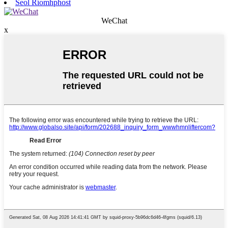
Seol Ríomhphost
WeChat
x