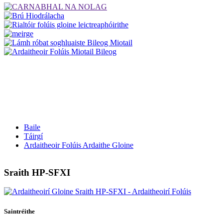
Baile
Táirgí
Ardaitheoir Folúis Ardaithe Gloine
Sraith HP-SFXI
Saintréithe