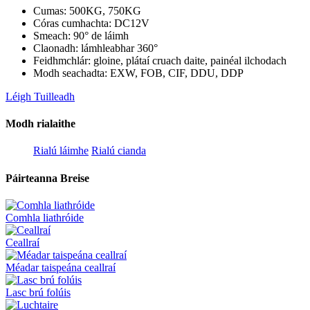
Cumas: 500KG, 750KG
Córas cumhachta: DC12V
Smeach: 90° de láimh
Claonadh: lámhleabhar 360°
Feidhmchlár: gloine, plátaí cruach daite, painéal ilchodach
Modh seachadta: EXW, FOB, CIF, DDU, DDP
Léigh Tuilleadh
Modh rialaithe
Rialú láimhe
Rialú cianda
Páirteanna Breise
Comhla liathróide
Ceallraí
Méadar taispeána ceallraí
Lasc brú folúis