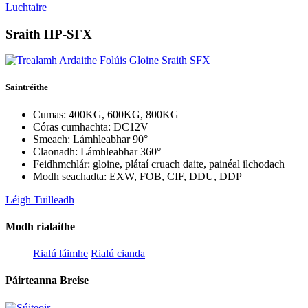
Luchtaire
Sraith HP-SFX
Saintréithe
Cumas: 400KG, 600KG, 800KG
Córas cumhachta: DC12V
Smeach: Lámhleabhar 90°
Claonadh: Lámhleabhar 360°
Feidhmchlár: gloine, plátaí cruach daite, painéal ilchodach
Modh seachadta: EXW, FOB, CIF, DDU, DDP
Léigh Tuilleadh
Modh rialaithe
Rialú láimhe
Rialú cianda
Páirteanna Breise