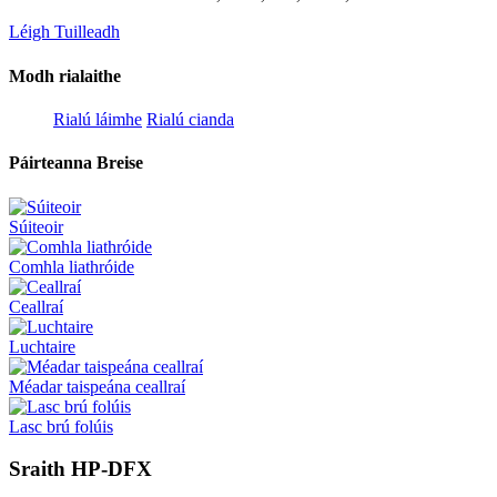
Léigh Tuilleadh
Modh rialaithe
Rialú láimhe
Rialú cianda
Páirteanna Breise
Súiteoir
Comhla liathróide
Ceallraí
Luchtaire
Méadar taispeána ceallraí
Lasc brú folúis
Sraith HP-DFX