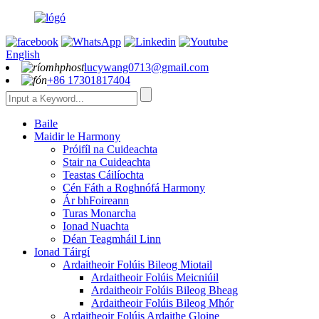
English
lucywang0713@gmail.com
+86 17301817404
Baile
Maidir le Harmony
Próifíl na Cuideachta
Stair na Cuideachta
Teastas Cáilíochta
Cén Fáth a Roghnófá Harmony
Ár bhFoireann
Turas Monarcha
Ionad Nuachta
Déan Teagmháil Linn
Ionad Táirgí
Ardaitheoir Folúis Bileog Miotail
Ardaitheoir Folúis Meicniúil
Ardaitheoir Folúis Bileog Bheag
Ardaitheoir Folúis Bileog Mhór
Ardaitheoir Folúis Ardaithe Gloine