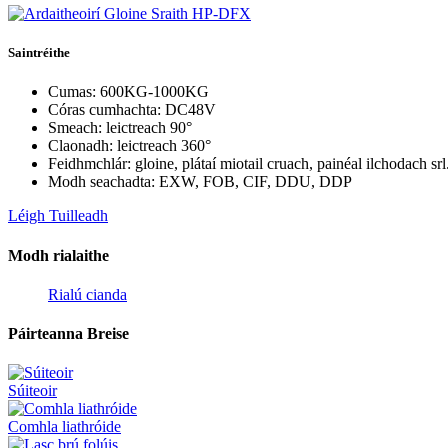
Saintréithe
Cumas: 600KG-1000KG
Córas cumhachta: DC48V
Smeach: leictreach 90°
Claonadh: leictreach 360°
Feidhmchlár: gloine, plátaí miotail cruach, painéal ilchodach srl
Modh seachadta: EXW, FOB, CIF, DDU, DDP
Léigh Tuilleadh
Modh rialaithe
Rialú cianda
Páirteanna Breise
Súiteoir
Comhla liathróide