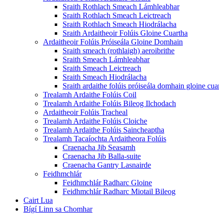
Sraith Rothlach Smeach Lámhleabhar
Sraith Rothlach Smeach Leictreach
Sraith Rothlach Smeach Hiodrálacha
Sraith Ardaitheoir Folúis Gloine Cuartha
Ardaitheoir Folúis Próiseála Gloine Domhain
Sraith smeach (rothlaigh) aeroibrithe
Sraith Smeach Lámhleabhar
Sraith Smeach Leictreach
Sraith Smeach Hiodrálacha
Sraith ardaithe folúis próiseála domhain gloine cua
Trealamh Ardaithe Folúis Coil
Trealamh Ardaithe Folúis Bileog Ilchodach
Ardaitheoir Folúis Tracheal
Trealamh Ardaithe Folúis Cloiche
Trealamh Ardaithe Folúis Saincheaptha
Trealamh Tacaíochta Ardaitheora Folúis
Craenacha Jib Seasamh
Craenacha Jib Balla-suite
Craenacha Gantry Lasnairde
Feidhmchlár
Feidhmchlár Radharc Gloine
Feidhmchlár Radharc Miotail Bileog
Cairt Lua
Bígí Linn sa Chomhar