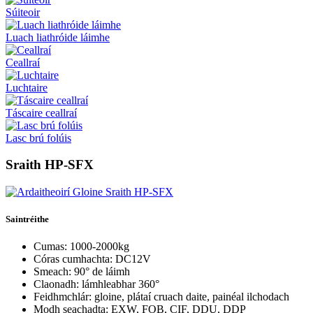
Súiteoir
Luach liathróide láimhe
Ceallraí
Luchtaire
Táscaire ceallraí
Lasc brú folúis
Sraith HP-SFX
Saintréithe
Cumas: 1000-2000kg
Córas cumhachta: DC12V
Smeach: 90° de láimh
Claonadh: lámhleabhar 360°
Feidhmchlár: gloine, plátaí cruach daite, painéal ilchodach
Modh seachadta: EXW, FOB, CIF, DDU, DDP