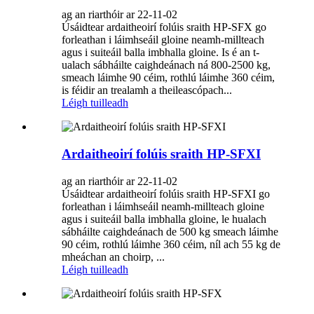
ag an riarthóir ar 22-11-02
Úsáidtear ardaitheoirí folúis sraith HP-SFX go
forleathan i láimhseáil gloine neamh-millteach
agus i suiteáil balla imbhalla gloine. Is é an t-
ualach sábháilte caighdeánach ná 800-2500 kg,
smeach láimhe 90 céim, rothlú láimhe 360 ​​céim,
is féidir an trealamh a theileascópach...
Léigh tuilleadh
Ardaitheoirí folúis sraith HP-SFXI
ag an riarthóir ar 22-11-02
Úsáidtear ardaitheoirí folúis sraith HP-SFXI go
forleathan i láimhseáil neamh-millteach gloine
agus i suiteáil balla imbhalla gloine, le hualach
sábháilte caighdeánach de 500 kg smeach láimhe
90 céim, rothlú láimhe 360 ​​céim, níl ach 55 kg de
mheáchan an choirp, ...
Léigh tuilleadh