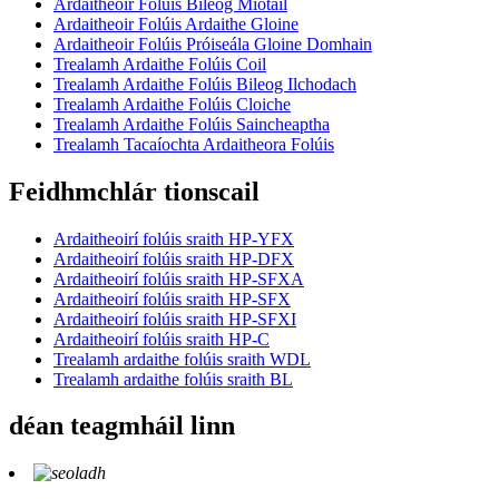
Ardaitheoir Folúis Bileog Miotail
Ardaitheoir Folúis Ardaithe Gloine
Ardaitheoir Folúis Próiseála Gloine Domhain
Trealamh Ardaithe Folúis Coil
Trealamh Ardaithe Folúis Bileog Ilchodach
Trealamh Ardaithe Folúis Cloiche
Trealamh Ardaithe Folúis Saincheaptha
Trealamh Tacaíochta Ardaitheora Folúis
Feidhmchlár tionscail
Ardaitheoirí folúis sraith HP-YFX
Ardaitheoirí folúis sraith HP-DFX
Ardaitheoirí folúis sraith HP-SFXA
Ardaitheoirí folúis sraith HP-SFX
Ardaitheoirí folúis sraith HP-SFXI
Ardaitheoirí folúis sraith HP-C
Trealamh ardaithe folúis sraith WDL
Trealamh ardaithe folúis sraith BL
déan teagmháil linn