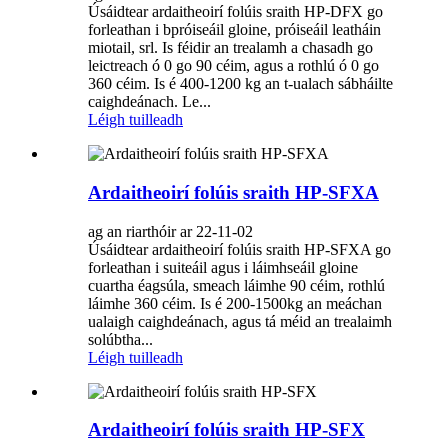
Úsáidtear ardaitheoirí folúis sraith HP-DFX go
forleathan i bpróiseáil gloine, próiseáil leatháin
miotail, srl. Is féidir an trealamh a chasadh go
leictreach ó 0 go 90 céim, agus a rothlú ó 0 go
360 céim. Is é 400-1200 kg an t-ualach sábháilte
caighdeánach. Le...
Léigh tuilleadh
Ardaitheoirí folúis sraith HP-SFXA
ag an riarthóir ar 22-11-02
Úsáidtear ardaitheoirí folúis sraith HP-SFXA go
forleathan i suiteáil agus i láimhseáil gloine
cuartha éagsúla, smeach láimhe 90 céim, rothlú
láimhe 360 ​​céim. Is é 200-1500kg an meáchan
ualaigh caighdeánach, agus tá méid an trealaimh
solúbtha...
Léigh tuilleadh
Ardaitheoirí folúis sraith HP-SFX