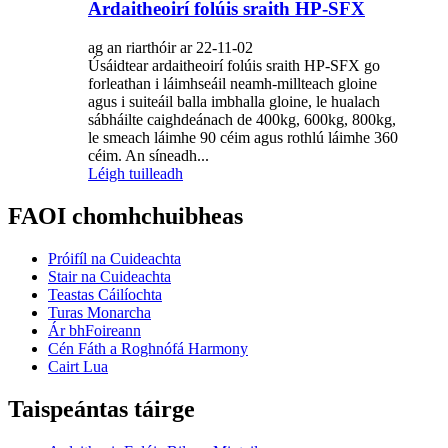
Ardaitheoirí folúis sraith HP-SFX
ag an riarthóir ar 22-11-02
Úsáidtear ardaitheoirí folúis sraith HP-SFX go
forleathan i láimhseáil neamh-millteach gloine
agus i suiteáil balla imbhalla gloine, le hualach
sábháilte caighdeánach de 400kg, 600kg, 800kg,
le smeach láimhe 90 céim agus rothlú láimhe 360
​​céim. An síneadh...
Léigh tuilleadh
FAOI chomhchuibheas
Próifíl na Cuideachta
Stair na Cuideachta
Teastas Cáilíochta
Turas Monarcha
Ár bhFoireann
Cén Fáth a Roghnófá Harmony
Cairt Lua
Taispeántas táirge