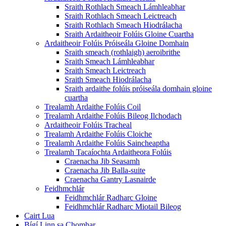
Sraith Rothlach Smeach Lámhleabhar
Sraith Rothlach Smeach Leictreach
Sraith Rothlach Smeach Hiodrálacha
Sraith Ardaitheoir Folúis Gloine Cuartha
Ardaitheoir Folúis Próiseála Gloine Domhain
Sraith smeach (rothlaigh) aeroibrithe
Sraith Smeach Lámhleabhar
Sraith Smeach Leictreach
Sraith Smeach Hiodrálacha
Sraith ardaithe folúis próiseála domhain gloine
cuartha
Trealamh Ardaithe Folúis Coil
Trealamh Ardaithe Folúis Bileog Ilchodach
Ardaitheoir Folúis Tracheal
Trealamh Ardaithe Folúis Cloiche
Trealamh Ardaithe Folúis Saincheaptha
Trealamh Tacaíochta Ardaitheora Folúis
Craenacha Jib Seasamh
Craenacha Jib Balla-suite
Craenacha Gantry Lasnairde
Feidhmchlár
Feidhmchlár Radharc Gloine
Feidhmchlár Radharc Miotail Bileog
Cairt Lua
Bígí Linn sa Chomhar