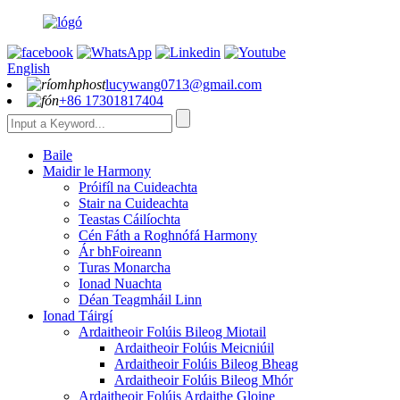
English
lucywang0713@gmail.com
+86 17301817404
Baile
Maidir le Harmony
Próifíl na Cuideachta
Stair na Cuideachta
Teastas Cáilíochta
Cén Fáth a Roghnófá Harmony
Ár bhFoireann
Turas Monarcha
Ionad Nuachta
Déan Teagmháil Linn
Ionad Táirgí
Ardaitheoir Folúis Bileog Miotail
Ardaitheoir Folúis Meicniúil
Ardaitheoir Folúis Bileog Bheag
Ardaitheoir Folúis Bileog Mhór
Ardaitheoir Folúis Ardaithe Gloine