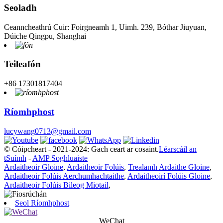
Seoladh
Ceanncheathrú Cuir: Foirgneamh 1, Uimh. 239, Bóthar Jiuyuan,
Dúiche Qingpu, Shanghai
Teileafón
+86 17301817404
Ríomhphost
lucywang0713@gmail.com
© Cóipcheart - 2021-2024: Gach ceart ar cosaint.
Léarscáil an
tSuímh
-
AMP Soghluaiste
Ardaitheoir Gloine
,
Ardaitheoir Folúis
,
Trealamh Ardaithe Gloine
,
Ardaitheoir Folúis Aerchumhachtaithe
,
Ardaitheoirí Folúis Gloine
,
Ardaitheoir Folúis Bileog Miotail
,
Seol Ríomhphost
WeChat