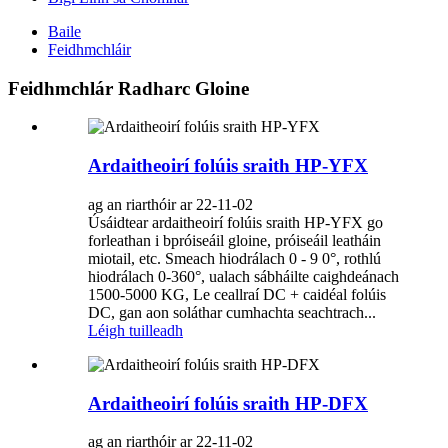
Baile
Feidhmchláir
Feidhmchlár Radharc Gloine
Ardaitheoirí folúis sraith HP-YFX
ag an riarthóir ar 22-11-02
Úsáidtear ardaitheoirí folúis sraith HP-YFX go
forleathan i bpróiseáil gloine, próiseáil leatháin
miotail, etc. Smeach hiodrálach 0 - 9 0°, rothlú
hiodrálach 0-360°, ualach sábháilte caighdeánach
1500-5000 KG, Le ceallraí DC + caidéal folúis
DC, gan aon soláthar cumhachta seachtrach...
Léigh tuilleadh
Ardaitheoirí folúis sraith HP-DFX
ag an riarthóir ar 22-11-02