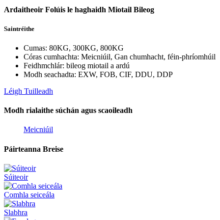
Ardaitheoir Folúis le haghaidh Miotail Bileog
Saintréithe
Cumas: 80KG, 300KG, 800KG
Córas cumhachta: Meicniúil, Gan chumhacht, féin-phríomhúil
Feidhmchlár: bileog miotail a ardú
Modh seachadta: EXW, FOB, CIF, DDU, DDP
Léigh Tuilleadh
Modh rialaithe súchán agus scaoileadh
Meicniúil
Páirteanna Breise
Súiteoir
Comhla seiceála
Slabhra