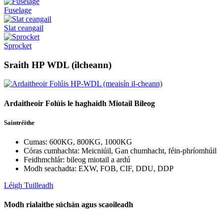
Fuselage
Slat ceangail
Sprocket
Sraith HP WDL (ilcheann)
Ardaitheoir Folúis le haghaidh Miotail Bileog
Saintréithe
Cumas: 600KG, 800KG, 1000KG
Córas cumhachta: Meicniúil, Gan chumhacht, féin-phríomhúil
Feidhmchlár: bileog miotail a ardú
Modh seachadta: EXW, FOB, CIF, DDU, DDP
Léigh Tuilleadh
Modh rialaithe súchán agus scaoileadh