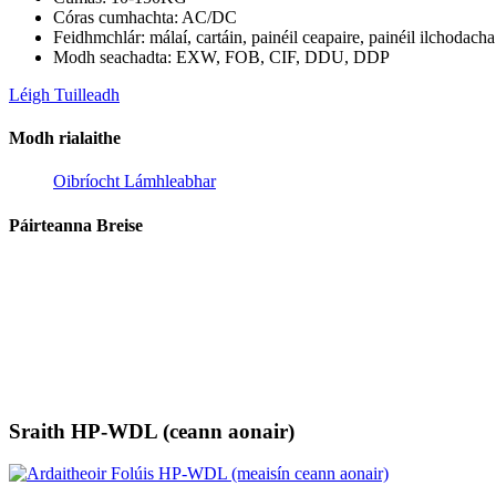
Córas cumhachta: AC/DC
Feidhmchlár: málaí, cartáin, painéil ceapaire, painéil ilchodacha
Modh seachadta: EXW, FOB, CIF, DDU, DDP
Léigh Tuilleadh
Modh rialaithe
Oibríocht Lámhleabhar
Páirteanna Breise
Sraith HP-WDL (ceann aonair)