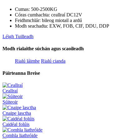
Cumas: 500-2500KG
Córas cumhachta: ceallraí DC12V
Feidhmchlár: bileog miotail a ardú
Modh seachadta: EXW, FOB, CIF, DDU, DDP
Léigh Tuilleadh
Modh rialaithe súchán agus scaoileadh
Rialú láimhe
Rialú cianda
Páirteanna Breise
Ceallraí
Súiteoir
Cnaipe lasctha
Caidéal folúis
Comhla liathróide