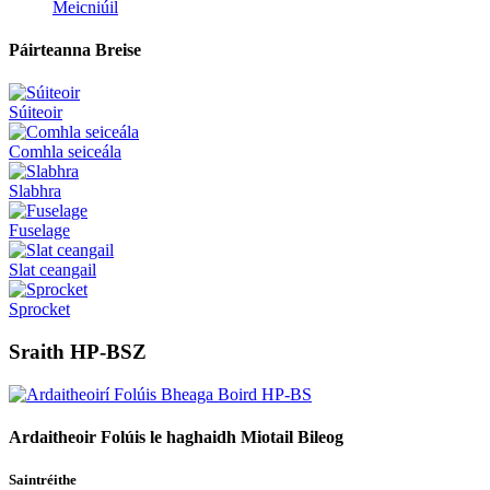
Meicniúil
Páirteanna Breise
Súiteoir
Comhla seiceála
Slabhra
Fuselage
Slat ceangail
Sprocket
Sraith HP-BSZ
Ardaitheoir Folúis le haghaidh Miotail Bileog
Saintréithe