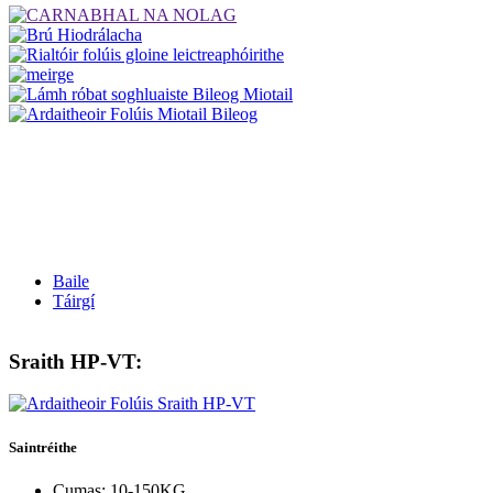
Baile
Táirgí
Sraith HP-VT:
Saintréithe
Cumas: 10-150KG