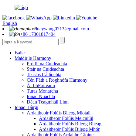
English
lucywang0713@gmail.com
+86 17301817404
Baile
Maidir le Harmony
Próifíl na Cuideachta
Stair na Cuideachta
Teastas Cáilíochta
Cén Fáth a Roghnófá Harmony
Ár bhFoireann
Turas Monarcha
Ionad Nuachta
Déan Teagmháil Linn
Ionad Táirgí
Ardaitheoir Folúis Bileog Miotail
Ardaitheoir Folúis Meicniúil
Ardaitheoir Folúis Bileog Bheag
Ardaitheoir Folúis Bileog Mhór
Ardaitheoir Folúis Ardaithe Gloine