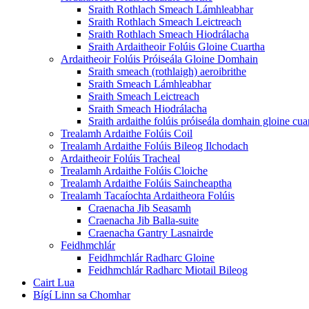
Sraith Rothlach Smeach Lámhleabhar
Sraith Rothlach Smeach Leictreach
Sraith Rothlach Smeach Hiodrálacha
Sraith Ardaitheoir Folúis Gloine Cuartha
Ardaitheoir Folúis Próiseála Gloine Domhain
Sraith smeach (rothlaigh) aeroibrithe
Sraith Smeach Lámhleabhar
Sraith Smeach Leictreach
Sraith Smeach Hiodrálacha
Sraith ardaithe folúis próiseála domhain gloine cua
Trealamh Ardaithe Folúis Coil
Trealamh Ardaithe Folúis Bileog Ilchodach
Ardaitheoir Folúis Tracheal
Trealamh Ardaithe Folúis Cloiche
Trealamh Ardaithe Folúis Saincheaptha
Trealamh Tacaíochta Ardaitheora Folúis
Craenacha Jib Seasamh
Craenacha Jib Balla-suite
Craenacha Gantry Lasnairde
Feidhmchlár
Feidhmchlár Radharc Gloine
Feidhmchlár Radharc Miotail Bileog
Cairt Lua
Bígí Linn sa Chomhar