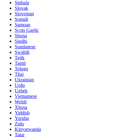
Sinhala
Slovak
Slovenian
Somali
Samoan
Scots Gaelic
Shona
Sindhi
Sundanese
Swahili
Tajik
Tamil
Telugu
Thai
Ukrainian
Urdu
Uzbek
Vietnamese
Welsh
Xhosa
Yiddish
Yoruba
Zulu
Kinyarwanda
Tatar