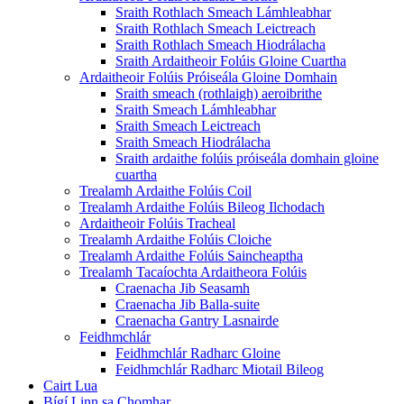
Sraith Rothlach Smeach Lámhleabhar
Sraith Rothlach Smeach Leictreach
Sraith Rothlach Smeach Hiodrálacha
Sraith Ardaitheoir Folúis Gloine Cuartha
Ardaitheoir Folúis Próiseála Gloine Domhain
Sraith smeach (rothlaigh) aeroibrithe
Sraith Smeach Lámhleabhar
Sraith Smeach Leictreach
Sraith Smeach Hiodrálacha
Sraith ardaithe folúis próiseála domhain gloine
cuartha
Trealamh Ardaithe Folúis Coil
Trealamh Ardaithe Folúis Bileog Ilchodach
Ardaitheoir Folúis Tracheal
Trealamh Ardaithe Folúis Cloiche
Trealamh Ardaithe Folúis Saincheaptha
Trealamh Tacaíochta Ardaitheora Folúis
Craenacha Jib Seasamh
Craenacha Jib Balla-suite
Craenacha Gantry Lasnairde
Feidhmchlár
Feidhmchlár Radharc Gloine
Feidhmchlár Radharc Miotail Bileog
Cairt Lua
Bígí Linn sa Chomhar