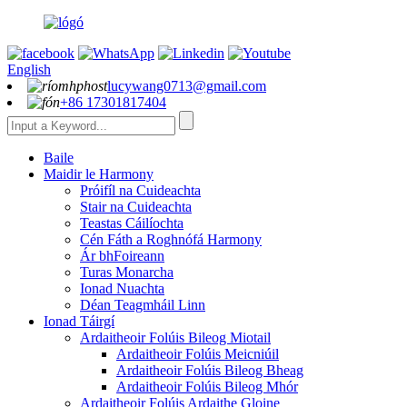
English
lucywang0713@gmail.com
+86 17301817404
Baile
Maidir le Harmony
Próifíl na Cuideachta
Stair na Cuideachta
Teastas Cáilíochta
Cén Fáth a Roghnófá Harmony
Ár bhFoireann
Turas Monarcha
Ionad Nuachta
Déan Teagmháil Linn
Ionad Táirgí
Ardaitheoir Folúis Bileog Miotail
Ardaitheoir Folúis Meicniúil
Ardaitheoir Folúis Bileog Bheag
Ardaitheoir Folúis Bileog Mhór
Ardaitheoir Folúis Ardaithe Gloine