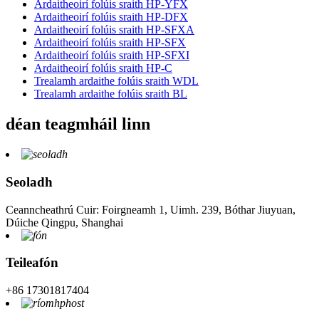
Ardaitheoirí folúis sraith HP-YFX
Ardaitheoirí folúis sraith HP-DFX
Ardaitheoirí folúis sraith HP-SFXA
Ardaitheoirí folúis sraith HP-SFX
Ardaitheoirí folúis sraith HP-SFXI
Ardaitheoirí folúis sraith HP-C
Trealamh ardaithe folúis sraith WDL
Trealamh ardaithe folúis sraith BL
déan teagmháil linn
Seoladh
Ceanncheathrú Cuir: Foirgneamh 1, Uimh. 239, Bóthar Jiuyuan,
Dúiche Qingpu, Shanghai
Teileafón
+86 17301817404