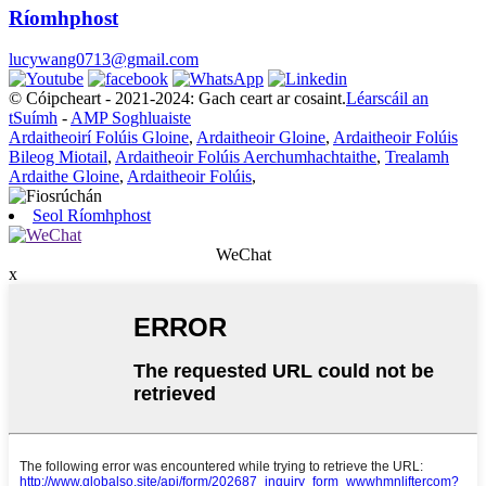
Ríomhphost
lucywang0713@gmail.com
© Cóipcheart - 2021-2024: Gach ceart ar cosaint.
Léarscáil an
tSuímh
-
AMP Soghluaiste
Ardaitheoirí Folúis Gloine
,
Ardaitheoir Gloine
,
Ardaitheoir Folúis
Bileog Miotail
,
Ardaitheoir Folúis Aerchumhachtaithe
,
Trealamh
Ardaithe Gloine
,
Ardaitheoir Folúis
,
Seol Ríomhphost
WeChat
x