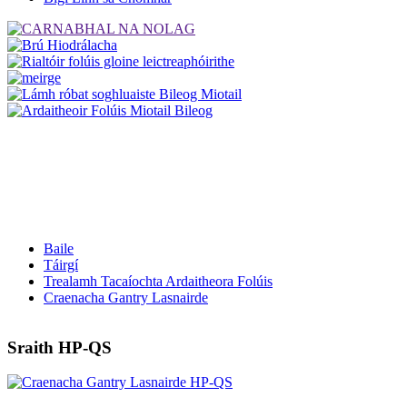
Baile
Táirgí
Trealamh Tacaíochta Ardaitheora Folúis
Craenacha Gantry Lasnairde
Sraith HP-QS