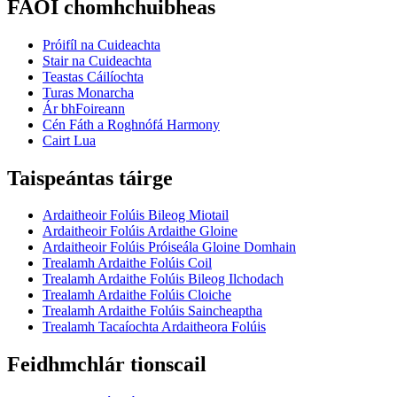
FAOI chomhchuibheas
Próifíl na Cuideachta
Stair na Cuideachta
Teastas Cáilíochta
Turas Monarcha
Ár bhFoireann
Cén Fáth a Roghnófá Harmony
Cairt Lua
Taispeántas táirge
Ardaitheoir Folúis Bileog Miotail
Ardaitheoir Folúis Ardaithe Gloine
Ardaitheoir Folúis Próiseála Gloine Domhain
Trealamh Ardaithe Folúis Coil
Trealamh Ardaithe Folúis Bileog Ilchodach
Trealamh Ardaithe Folúis Cloiche
Trealamh Ardaithe Folúis Saincheaptha
Trealamh Tacaíochta Ardaitheora Folúis
Feidhmchlár tionscail