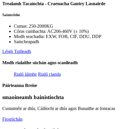
Trealamh Tacaíochta - Craenacha Gantry Lasnairde
Saintréithe
Cumas: 250-2000KG
Córas cumhachta: AC206-460V (± 10%)
Modh seachadta: EXW, FOB, CIF, DDU, DDP
Saincheapadh
Léigh Tuilleadh
Modh rialaithe súchán agus scaoileadh
Rialú láimhe
Rialú cianda
Páirteanna Breise
smaoineamh bainistíochta
Custaiméir ar dtús, Cáilíocht ar dtús agus Bunaithe ar Ionracas
Fiosrúchán