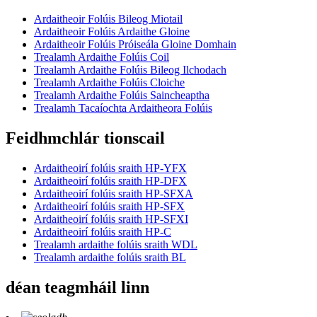
Ardaitheoir Folúis Bileog Miotail
Ardaitheoir Folúis Ardaithe Gloine
Ardaitheoir Folúis Próiseála Gloine Domhain
Trealamh Ardaithe Folúis Coil
Trealamh Ardaithe Folúis Bileog Ilchodach
Trealamh Ardaithe Folúis Cloiche
Trealamh Ardaithe Folúis Saincheaptha
Trealamh Tacaíochta Ardaitheora Folúis
Feidhmchlár tionscail
Ardaitheoirí folúis sraith HP-YFX
Ardaitheoirí folúis sraith HP-DFX
Ardaitheoirí folúis sraith HP-SFXA
Ardaitheoirí folúis sraith HP-SFX
Ardaitheoirí folúis sraith HP-SFXI
Ardaitheoirí folúis sraith HP-C
Trealamh ardaithe folúis sraith WDL
Trealamh ardaithe folúis sraith BL
déan teagmháil linn