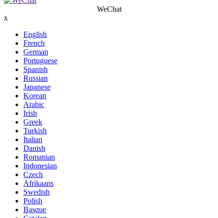
WeChat
x
English
French
German
Portuguese
Spanish
Russian
Japanese
Korean
Arabic
Irish
Greek
Turkish
Italian
Danish
Romanian
Indonesian
Czech
Afrikaans
Swedish
Polish
Basque