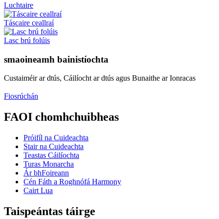
Luchtaire
Táscaire ceallraí
Lasc brú folúis
smaoineamh bainistíochta
Custaiméir ar dtús, Cáilíocht ar dtús agus Bunaithe ar Ionracas
Fiosrúchán
FAOI chomhchuibheas
Próifíl na Cuideachta
Stair na Cuideachta
Teastas Cáilíochta
Turas Monarcha
Ár bhFoireann
Cén Fáth a Roghnófá Harmony
Cairt Lua
Taispeántas táirge