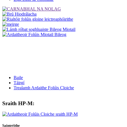
Baile
Táirgí
Trealamh Ardaithe Folúis Cloiche
Sraith HP-M:
Saintréithe