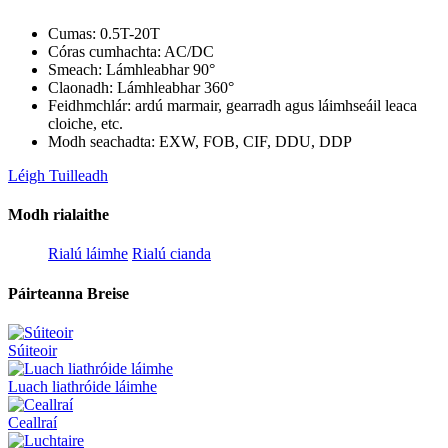
Cumas: 0.5T-20T
Córas cumhachta: AC/DC
Smeach: Lámhleabhar 90°
Claonadh: Lámhleabhar 360°
Feidhmchlár: ardú marmair, gearradh agus láimhseáil leaca
cloiche, etc.
Modh seachadta: EXW, FOB, CIF, DDU, DDP
Léigh Tuilleadh
Modh rialaithe
Rialú láimhe
Rialú cianda
Páirteanna Breise
Súiteoir
Luach liathróide láimhe
Ceallraí