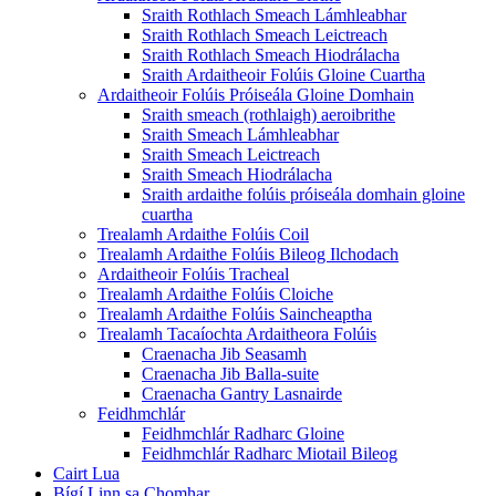
Sraith Rothlach Smeach Lámhleabhar
Sraith Rothlach Smeach Leictreach
Sraith Rothlach Smeach Hiodrálacha
Sraith Ardaitheoir Folúis Gloine Cuartha
Ardaitheoir Folúis Próiseála Gloine Domhain
Sraith smeach (rothlaigh) aeroibrithe
Sraith Smeach Lámhleabhar
Sraith Smeach Leictreach
Sraith Smeach Hiodrálacha
Sraith ardaithe folúis próiseála domhain gloine
cuartha
Trealamh Ardaithe Folúis Coil
Trealamh Ardaithe Folúis Bileog Ilchodach
Ardaitheoir Folúis Tracheal
Trealamh Ardaithe Folúis Cloiche
Trealamh Ardaithe Folúis Saincheaptha
Trealamh Tacaíochta Ardaitheora Folúis
Craenacha Jib Seasamh
Craenacha Jib Balla-suite
Craenacha Gantry Lasnairde
Feidhmchlár
Feidhmchlár Radharc Gloine
Feidhmchlár Radharc Miotail Bileog
Cairt Lua
Bígí Linn sa Chomhar