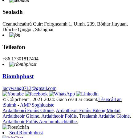
Seoladh
Ceanncheathrú Cuir: Foirgneamh 1, Uimh. 239, Bóthar Jiuyuan,
Dúiche Qingpu, Shanghai
Teileafón
+86 17301817404
Ríomhphost
lucywang0713@gmail.com
© Cóipcheart - 2021-2024: Gach ceart ar cosaint.
Léarscáil an
tSuímh
-
AMP Soghluaiste
Ardaitheoirí Folúis Gloine
,
Ardaitheoir Folúis Bileog Miotail
,
Ardaitheoir Gloine
,
Ardaitheoir Folúis
,
Trealamh Ardaithe Gloine
,
Ardaitheoir Folúis Aerchumhachtaithe
,
Seol Ríomhphost