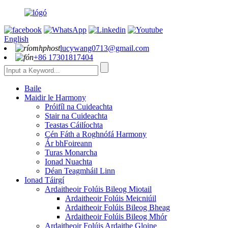
English
lucywang0713@gmail.com
+86 17301817404
Baile
Maidir le Harmony
Próifíl na Cuideachta
Stair na Cuideachta
Teastas Cáilíochta
Cén Fáth a Roghnófá Harmony
Ár bhFoireann
Turas Monarcha
Ionad Nuachta
Déan Teagmháil Linn
Ionad Táirgí
Ardaitheoir Folúis Bileog Miotail
Ardaitheoir Folúis Meicniúil
Ardaitheoir Folúis Bileog Bheag
Ardaitheoir Folúis Bileog Mhór
Ardaitheoir Folúis Ardaithe Gloine