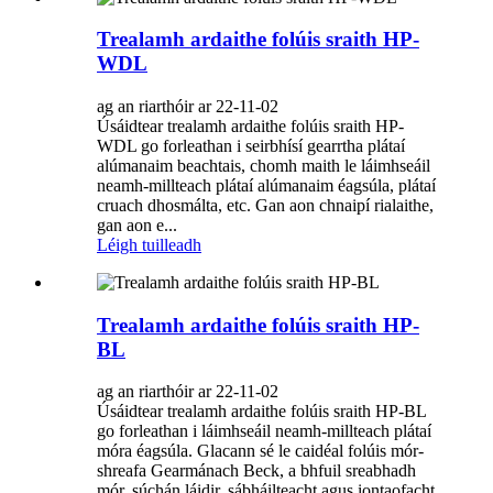
Trealamh ardaithe folúis sraith HP-
WDL
ag an riarthóir ar 22-11-02
Úsáidtear trealamh ardaithe folúis sraith HP-
WDL go forleathan i seirbhísí gearrtha plátaí
alúmanaim beachtais, chomh maith le láimhseáil
neamh-millteach plátaí alúmanaim éagsúla, plátaí
cruach dhosmálta, etc. Gan aon chnaipí rialaithe,
gan aon e...
Léigh tuilleadh
Trealamh ardaithe folúis sraith HP-
BL
ag an riarthóir ar 22-11-02
Úsáidtear trealamh ardaithe folúis sraith HP-BL
go forleathan i láimhseáil neamh-millteach plátaí
móra éagsúla. Glacann sé le caidéal folúis mór-
shreafa Gearmánach Beck, a bhfuil sreabhadh
mór, súchán láidir, sábháilteacht agus iontaofacht