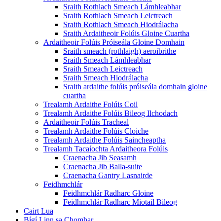
Sraith Rothlach Smeach Lámhleabhar
Sraith Rothlach Smeach Leictreach
Sraith Rothlach Smeach Hiodrálacha
Sraith Ardaitheoir Folúis Gloine Cuartha
Ardaitheoir Folúis Próiseála Gloine Domhain
Sraith smeach (rothlaigh) aeroibrithe
Sraith Smeach Lámhleabhar
Sraith Smeach Leictreach
Sraith Smeach Hiodrálacha
Sraith ardaithe folúis próiseála domhain gloine
cuartha
Trealamh Ardaithe Folúis Coil
Trealamh Ardaithe Folúis Bileog Ilchodach
Ardaitheoir Folúis Tracheal
Trealamh Ardaithe Folúis Cloiche
Trealamh Ardaithe Folúis Saincheaptha
Trealamh Tacaíochta Ardaitheora Folúis
Craenacha Jib Seasamh
Craenacha Jib Balla-suite
Craenacha Gantry Lasnairde
Feidhmchlár
Feidhmchlár Radharc Gloine
Feidhmchlár Radharc Miotail Bileog
Cairt Lua
Bígí Linn sa Chomhar