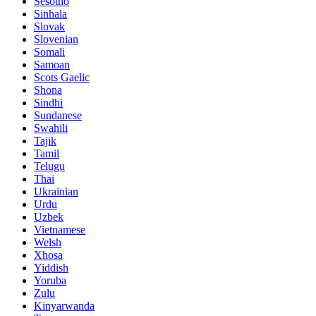
Sesotho
Sinhala
Slovak
Slovenian
Somali
Samoan
Scots Gaelic
Shona
Sindhi
Sundanese
Swahili
Tajik
Tamil
Telugu
Thai
Ukrainian
Urdu
Uzbek
Vietnamese
Welsh
Xhosa
Yiddish
Yoruba
Zulu
Kinyarwanda