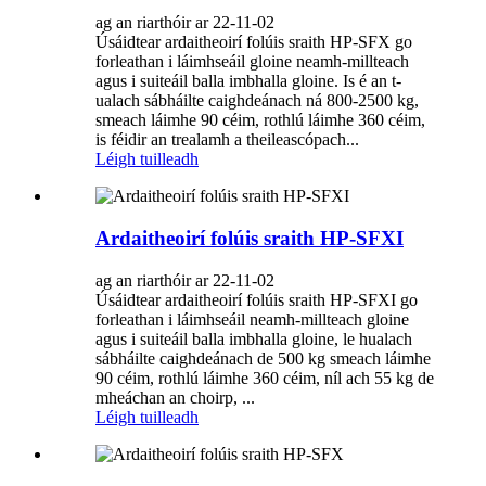
ag an riarthóir ar 22-11-02
Úsáidtear ardaitheoirí folúis sraith HP-SFX go
forleathan i láimhseáil gloine neamh-millteach
agus i suiteáil balla imbhalla gloine. Is é an t-
ualach sábháilte caighdeánach ná 800-2500 kg,
smeach láimhe 90 céim, rothlú láimhe 360 ​​céim,
is féidir an trealamh a theileascópach...
Léigh tuilleadh
Ardaitheoirí folúis sraith HP-SFXI
ag an riarthóir ar 22-11-02
Úsáidtear ardaitheoirí folúis sraith HP-SFXI go
forleathan i láimhseáil neamh-millteach gloine
agus i suiteáil balla imbhalla gloine, le hualach
sábháilte caighdeánach de 500 kg smeach láimhe
90 céim, rothlú láimhe 360 ​​céim, níl ach 55 kg de
mheáchan an choirp, ...
Léigh tuilleadh