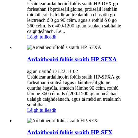
Úsáidtear ardaitheoirí folúis sraith HP-DFX go
forleathan i bpróiseáil gloine, próiseáil leatháin
miotail, srl. Is féidir an trealamh a chasadh go
leictreach ó 0 go 90 céim, agus a rothlú ó 0 go
360 céim. Is é 400-1200 kg an t-ualach sábháilte
caighdeánach. Le...
Léigh tuilleadh
Ardaitheoirí folúis sraith HP-SFXA
ag an riarthóir ar 22-11-02
Úsáidtear ardaitheoirí folúis sraith HP-SFXA go
forleathan i suiteáil agus i láimhseáil gloine
cuartha éagsúla, smeach láimhe 90 céim, rothlú
láimhe 360 ​​céim. Is é 200-1500kg an meáchan
ualaigh caighdeánach, agus tá méid an trealaimh
solúbtha...
Léigh tuilleadh
Ardaitheoirí folúis sraith HP-SFX