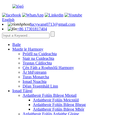
English
lucywang0713@gmail.com
+86 17301817404
Baile
Maidir le Harmony
Próifíl na Cuideachta
Stair na Cuideachta
Teastas Cáilíochta
Cén Fáth a Roghnófá Harmony
Ár bhFoireann
Turas Monarcha
Ionad Nuachta
Déan Teagmháil Linn
Ionad Táirgí
Ardaitheoir Folúis Bileog Miotail
Ardaitheoir Folúis Meicniúil
Ardaitheoir Folúis Bileog Bheag
Ardaitheoir Folúis Bileog Mhór
Ardaitheoir Folúis Ardaithe Gloine