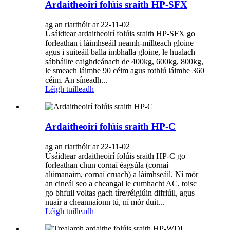
Ardaitheoirí folúis sraith HP-SFX
ag an riarthóir ar 22-11-02
Úsáidtear ardaitheoirí folúis sraith HP-SFX go
forleathan i láimhseáil neamh-millteach gloine
agus i suiteáil balla imbhalla gloine, le hualach
sábháilte caighdeánach de 400kg, 600kg, 800kg,
le smeach láimhe 90 céim agus rothlú láimhe 360
​​céim. An síneadh...
Léigh tuilleadh
Ardaitheoirí folúis sraith HP-C
ag an riarthóir ar 22-11-02
Úsáidtear ardaitheoirí folúis sraith HP-C go
forleathan chun cornaí éagsúla (cornaí
alúmanaim, cornaí cruach) a láimhseáil. Ní mór
an cineál seo a cheangal le cumhacht AC, toisc
go bhfuil voltas gach tíre/réigiúin difriúil, agus
nuair a cheannaíonn tú, ní mór duit...
Léigh tuilleadh