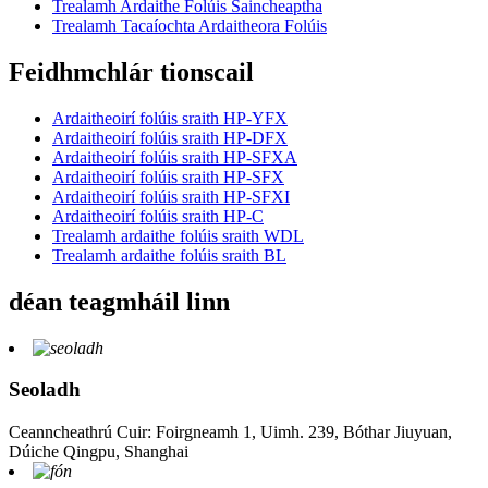
Trealamh Ardaithe Folúis Saincheaptha
Trealamh Tacaíochta Ardaitheora Folúis
Feidhmchlár tionscail
Ardaitheoirí folúis sraith HP-YFX
Ardaitheoirí folúis sraith HP-DFX
Ardaitheoirí folúis sraith HP-SFXA
Ardaitheoirí folúis sraith HP-SFX
Ardaitheoirí folúis sraith HP-SFXI
Ardaitheoirí folúis sraith HP-C
Trealamh ardaithe folúis sraith WDL
Trealamh ardaithe folúis sraith BL
déan teagmháil linn
Seoladh
Ceanncheathrú Cuir: Foirgneamh 1, Uimh. 239, Bóthar Jiuyuan,
Dúiche Qingpu, Shanghai