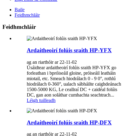
Baile
Feidhmchláir
Feidhmchláir
Ardaitheoirí folúis sraith HP-YFX
ag an riarthóir ar 22-11-02
Úsáidtear ardaitheoirí folúis sraith HP-YFX go
forleathan i bpróiseáil gloine, próiseáil leatháin
miotail, etc. Smeach hiodrálach 0 - 9 0°, rothlú
hiodrálach 0-360°, ualach sábháilte caighdeánach
1500-5000 KG, Le ceallraí DC + caidéal folúis
DC, gan aon soláthar cumhachta seachtrach...
Léigh tuilleadh
Ardaitheoirí folúis sraith HP-DFX
ag an riarthóir ar 22-11-02