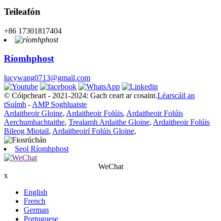
Teileafón
+86 17301817404
Ríomhphost
lucywang0713@gmail.com
© Cóipcheart - 2021-2024: Gach ceart ar cosaint.
Léarscáil an
tSuímh
-
AMP Soghluaiste
Ardaitheoir Gloine
,
Ardaitheoir Folúis
,
Ardaitheoir Folúis
Aerchumhachtaithe
,
Trealamh Ardaithe Gloine
,
Ardaitheoir Folúis
Bileog Miotail
,
Ardaitheoirí Folúis Gloine
,
Seol Ríomhphost
WeChat
x
English
French
German
Portuguese