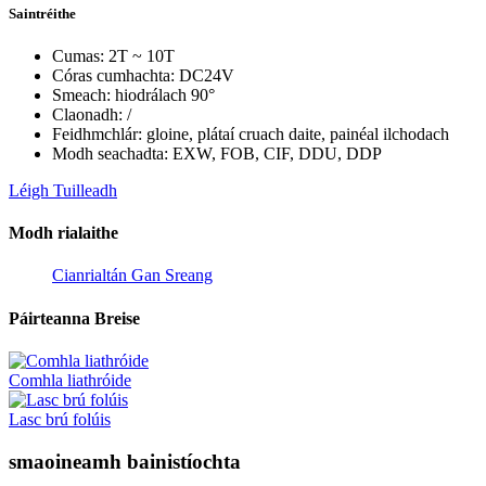
Saintréithe
Cumas: 2T ~ 10T
Córas cumhachta: DC24V
Smeach: hiodrálach 90°
Claonadh: /
Feidhmchlár: gloine, plátaí cruach daite, painéal ilchodach
Modh seachadta: EXW, FOB, CIF, DDU, DDP
Léigh Tuilleadh
Modh rialaithe
Cianrialtán Gan Sreang
Páirteanna Breise
Comhla liathróide
Lasc brú folúis
smaoineamh bainistíochta