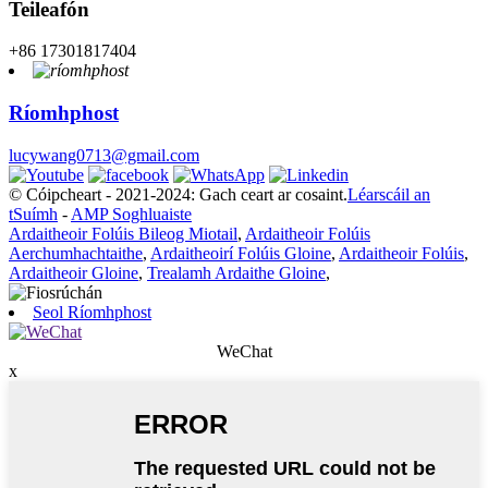
Teileafón
+86 17301817404
Ríomhphost
lucywang0713@gmail.com
© Cóipcheart - 2021-2024: Gach ceart ar cosaint.
Léarscáil an
tSuímh
-
AMP Soghluaiste
Ardaitheoir Folúis Bileog Miotail
,
Ardaitheoir Folúis
Aerchumhachtaithe
,
Ardaitheoirí Folúis Gloine
,
Ardaitheoir Folúis
,
Ardaitheoir Gloine
,
Trealamh Ardaithe Gloine
,
Seol Ríomhphost
WeChat
x