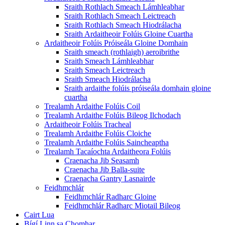
Sraith Rothlach Smeach Lámhleabhar
Sraith Rothlach Smeach Leictreach
Sraith Rothlach Smeach Hiodrálacha
Sraith Ardaitheoir Folúis Gloine Cuartha
Ardaitheoir Folúis Próiseála Gloine Domhain
Sraith smeach (rothlaigh) aeroibrithe
Sraith Smeach Lámhleabhar
Sraith Smeach Leictreach
Sraith Smeach Hiodrálacha
Sraith ardaithe folúis próiseála domhain gloine
cuartha
Trealamh Ardaithe Folúis Coil
Trealamh Ardaithe Folúis Bileog Ilchodach
Ardaitheoir Folúis Tracheal
Trealamh Ardaithe Folúis Cloiche
Trealamh Ardaithe Folúis Saincheaptha
Trealamh Tacaíochta Ardaitheora Folúis
Craenacha Jib Seasamh
Craenacha Jib Balla-suite
Craenacha Gantry Lasnairde
Feidhmchlár
Feidhmchlár Radharc Gloine
Feidhmchlár Radharc Miotail Bileog
Cairt Lua
Bígí Linn sa Chomhar