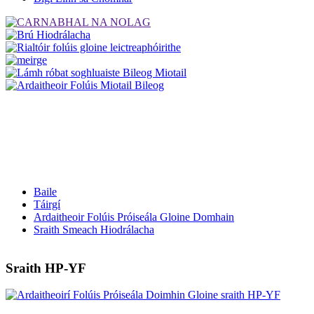
Baile
Táirgí
Ardaitheoir Folúis Próiseála Gloine Domhain
Sraith Smeach Hiodrálacha
Sraith HP-YF