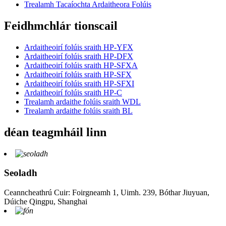
Trealamh Tacaíochta Ardaitheora Folúis
Feidhmchlár tionscail
Ardaitheoirí folúis sraith HP-YFX
Ardaitheoirí folúis sraith HP-DFX
Ardaitheoirí folúis sraith HP-SFXA
Ardaitheoirí folúis sraith HP-SFX
Ardaitheoirí folúis sraith HP-SFXI
Ardaitheoirí folúis sraith HP-C
Trealamh ardaithe folúis sraith WDL
Trealamh ardaithe folúis sraith BL
déan teagmháil linn
Seoladh
Ceanncheathrú Cuir: Foirgneamh 1, Uimh. 239, Bóthar Jiuyuan,
Dúiche Qingpu, Shanghai