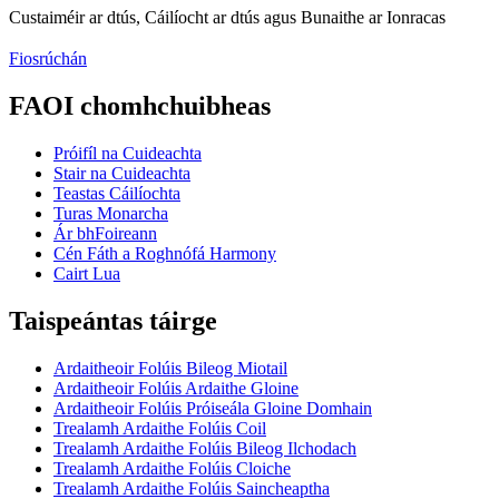
Custaiméir ar dtús, Cáilíocht ar dtús agus Bunaithe ar Ionracas
Fiosrúchán
FAOI chomhchuibheas
Próifíl na Cuideachta
Stair na Cuideachta
Teastas Cáilíochta
Turas Monarcha
Ár bhFoireann
Cén Fáth a Roghnófá Harmony
Cairt Lua
Taispeántas táirge
Ardaitheoir Folúis Bileog Miotail
Ardaitheoir Folúis Ardaithe Gloine
Ardaitheoir Folúis Próiseála Gloine Domhain
Trealamh Ardaithe Folúis Coil
Trealamh Ardaithe Folúis Bileog Ilchodach
Trealamh Ardaithe Folúis Cloiche
Trealamh Ardaithe Folúis Saincheaptha