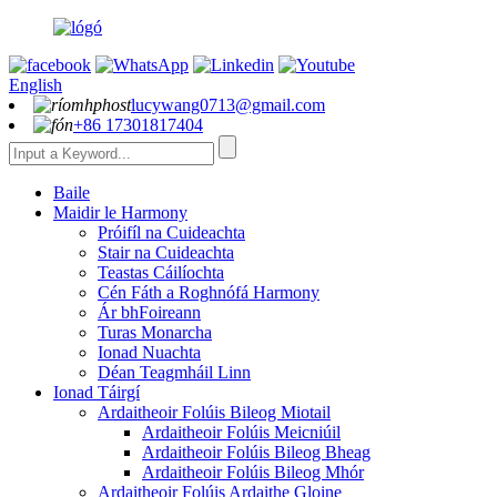
English
lucywang0713@gmail.com
+86 17301817404
Baile
Maidir le Harmony
Próifíl na Cuideachta
Stair na Cuideachta
Teastas Cáilíochta
Cén Fáth a Roghnófá Harmony
Ár bhFoireann
Turas Monarcha
Ionad Nuachta
Déan Teagmháil Linn
Ionad Táirgí
Ardaitheoir Folúis Bileog Miotail
Ardaitheoir Folúis Meicniúil
Ardaitheoir Folúis Bileog Bheag
Ardaitheoir Folúis Bileog Mhór
Ardaitheoir Folúis Ardaithe Gloine