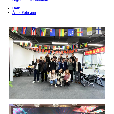
Baile
Ár bhFoireann