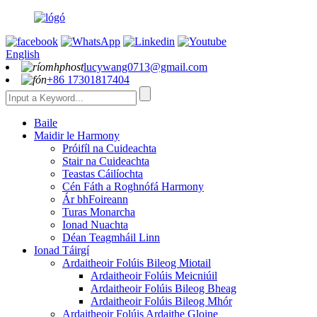
English
lucywang0713@gmail.com
+86 17301817404
Baile
Maidir le Harmony
Próifíl na Cuideachta
Stair na Cuideachta
Teastas Cáilíochta
Cén Fáth a Roghnófá Harmony
Ár bhFoireann
Turas Monarcha
Ionad Nuachta
Déan Teagmháil Linn
Ionad Táirgí
Ardaitheoir Folúis Bileog Miotail
Ardaitheoir Folúis Meicniúil
Ardaitheoir Folúis Bileog Bheag
Ardaitheoir Folúis Bileog Mhór
Ardaitheoir Folúis Ardaithe Gloine