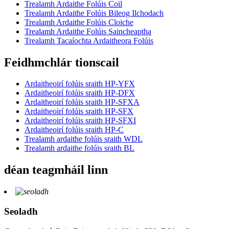
Trealamh Ardaithe Folúis Coil
Trealamh Ardaithe Folúis Bileog Ilchodach
Trealamh Ardaithe Folúis Cloiche
Trealamh Ardaithe Folúis Saincheaptha
Trealamh Tacaíochta Ardaitheora Folúis
Feidhmchlár tionscail
Ardaitheoirí folúis sraith HP-YFX
Ardaitheoirí folúis sraith HP-DFX
Ardaitheoirí folúis sraith HP-SFXA
Ardaitheoirí folúis sraith HP-SFX
Ardaitheoirí folúis sraith HP-SFXI
Ardaitheoirí folúis sraith HP-C
Trealamh ardaithe folúis sraith WDL
Trealamh ardaithe folúis sraith BL
déan teagmháil linn
Seoladh