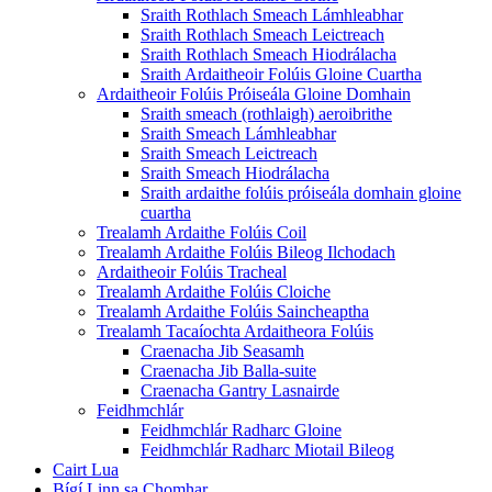
Sraith Rothlach Smeach Lámhleabhar
Sraith Rothlach Smeach Leictreach
Sraith Rothlach Smeach Hiodrálacha
Sraith Ardaitheoir Folúis Gloine Cuartha
Ardaitheoir Folúis Próiseála Gloine Domhain
Sraith smeach (rothlaigh) aeroibrithe
Sraith Smeach Lámhleabhar
Sraith Smeach Leictreach
Sraith Smeach Hiodrálacha
Sraith ardaithe folúis próiseála domhain gloine
cuartha
Trealamh Ardaithe Folúis Coil
Trealamh Ardaithe Folúis Bileog Ilchodach
Ardaitheoir Folúis Tracheal
Trealamh Ardaithe Folúis Cloiche
Trealamh Ardaithe Folúis Saincheaptha
Trealamh Tacaíochta Ardaitheora Folúis
Craenacha Jib Seasamh
Craenacha Jib Balla-suite
Craenacha Gantry Lasnairde
Feidhmchlár
Feidhmchlár Radharc Gloine
Feidhmchlár Radharc Miotail Bileog
Cairt Lua
Bígí Linn sa Chomhar