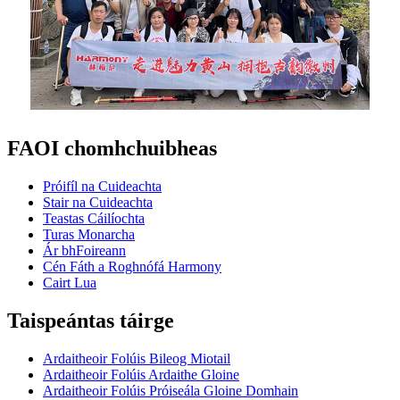
FAOI chomhchuibheas
Próifíl na Cuideachta
Stair na Cuideachta
Teastas Cáilíochta
Turas Monarcha
Ár bhFoireann
Cén Fáth a Roghnófá Harmony
Cairt Lua
Taispeántas táirge
Ardaitheoir Folúis Bileog Miotail
Ardaitheoir Folúis Ardaithe Gloine
Ardaitheoir Folúis Próiseála Gloine Domhain