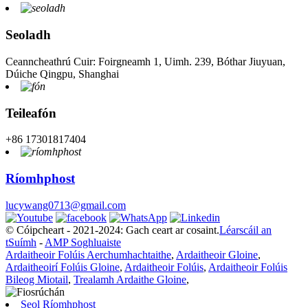
Seoladh
Ceanncheathrú Cuir: Foirgneamh 1, Uimh. 239, Bóthar Jiuyuan,
Dúiche Qingpu, Shanghai
Teileafón
+86 17301817404
Ríomhphost
lucywang0713@gmail.com
© Cóipcheart - 2021-2024: Gach ceart ar cosaint.
Léarscáil an
tSuímh
-
AMP Soghluaiste
Ardaitheoir Folúis Aerchumhachtaithe
,
Ardaitheoir Gloine
,
Ardaitheoirí Folúis Gloine
,
Ardaitheoir Folúis
,
Ardaitheoir Folúis
Bileog Miotail
,
Trealamh Ardaithe Gloine
,
Seol Ríomhphost