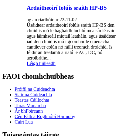
Ardaitheoirí folúis sraith HP-BS
ag an riarthóir ar 22-11-02
Úsáidtear ardaitheoirí folúis sraith HP-BS den
chuid is mó le haghaidh luchtú meaisín léasair
agus láimhseáil miotail leatháin, agus úsáidtear
iad den chuid is mó i gcomhar le craenacha
cantilever colún nó ráillí treorach droichid. Is
féidir an trealamh a rialú le AC, DC, nó
aeroibrithe...
Léigh tuilleadh
FAOI chomhchuibheas
Próifíl na Cuideachta
Stair na Cuideachta
Teastas Cáilíochta
Turas Monarcha
Ár bhFoireann
Cén Fáth a Roghnófá Harmony
Cairt Lua
Taispeántas táirge