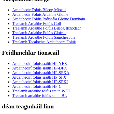
Ardaitheoir Folúis Bileog Miotail
Ardaitheoir Folúis Ardaithe Gloine
Ardaitheoir Folúis Próiseála Gloine Domhain
Trealamh Ardaithe Folúis Coil
Trealamh Ardaithe Folúis Bileog Ilchodach
Trealamh Ardaithe Folúis Cloiche
Trealamh Ardaithe Folúis Saincheaptha
Trealamh Tacaíochta Ardaitheora Folúis
Feidhmchlár tionscail
Ardaitheoirí folúis sraith HP-YFX
Ardaitheoirí folúis sraith HP-DFX
Ardaitheoirí folúis sraith HP-SFXA
Ardaitheoirí folúis sraith HP-SFX
Ardaitheoirí folúis sraith HP-SFXI
Ardaitheoirí folúis sraith HP-C
Trealamh ardaithe folúis sraith WDL
Trealamh ardaithe folúis sraith BL
déan teagmháil linn