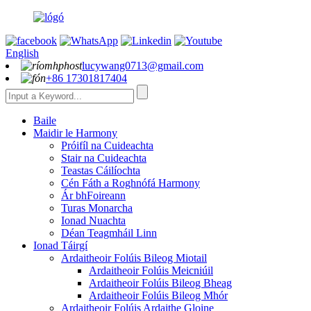
English
lucywang0713@gmail.com
+86 17301817404
Baile
Maidir le Harmony
Próifíl na Cuideachta
Stair na Cuideachta
Teastas Cáilíochta
Cén Fáth a Roghnófá Harmony
Ár bhFoireann
Turas Monarcha
Ionad Nuachta
Déan Teagmháil Linn
Ionad Táirgí
Ardaitheoir Folúis Bileog Miotail
Ardaitheoir Folúis Meicniúil
Ardaitheoir Folúis Bileog Bheag
Ardaitheoir Folúis Bileog Mhór
Ardaitheoir Folúis Ardaithe Gloine