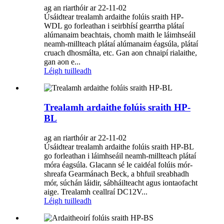
ag an riarthóir ar 22-11-02
Úsáidtear trealamh ardaithe folúis sraith HP-
WDL go forleathan i seirbhísí gearrtha plátaí
alúmanaim beachtais, chomh maith le láimhseáil
neamh-millteach plátaí alúmanaim éagsúla, plátaí
cruach dhosmálta, etc. Gan aon chnaipí rialaithe,
gan aon e...
Léigh tuilleadh
Trealamh ardaithe folúis sraith HP-
BL
ag an riarthóir ar 22-11-02
Úsáidtear trealamh ardaithe folúis sraith HP-BL
go forleathan i láimhseáil neamh-millteach plátaí
móra éagsúla. Glacann sé le caidéal folúis mór-
shreafa Gearmánach Beck, a bhfuil sreabhadh
mór, súchán láidir, sábháilteacht agus iontaofacht
aige. Trealamh ceallraí DC12V...
Léigh tuilleadh