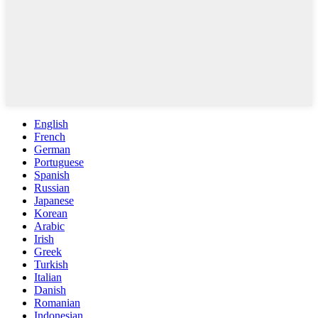
English
French
German
Portuguese
Spanish
Russian
Japanese
Korean
Arabic
Irish
Greek
Turkish
Italian
Danish
Romanian
Indonesian