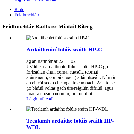
Baile
Feidhmchláir
Feidhmchlár Radharc Miotail Bileog
Ardaitheoirí folúis sraith HP-C
ag an riarthóir ar 22-11-02
Úsáidtear ardaitheoirí folúis sraith HP-C go
forleathan chun cornaí éagsúla (cornaí
alúmanaim, cornaí cruach) a láimhseáil. Ní mór
an cineál seo a cheangal le cumhacht AC, toisc
go bhfuil voltas gach tíre/réigiúin difriúil, agus
nuair a cheannaíonn tú, ní mór duit...
Léigh tuilleadh
Trealamh ardaithe folúis sraith HP-
WDL