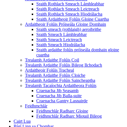
Sraith Rothlach Smeach Lámhleabhar
Sraith Rothlach Smeach Leictreach
Sraith Rothlach Smeach Hiodrálacha
Sraith Ardaitheoir Folúis Gloine Cuartha
Ardaitheoir Folúis Próiseála Gloine Domhain
Sraith smeach (rothlaigh) aeroibrithe
Sraith Smeach Lámhleabhar
Sraith Smeach Leictreach
Sraith Smeach Hiodrálacha
Sraith ardaithe folúis próiseála domhain gloine
cuartha
Trealamh Ardaithe Folúis Coil
Trealamh Ardaithe Folúis Bileog Ilchodach
Ardaitheoir Folúis Tracheal
Trealamh Ardaithe Folúis Cloiche
Trealamh Ardaithe Folúis Saincheaptha
Trealamh Tacaíochta Ardaitheora Folúis
Craenacha Jib Seasamh
Craenacha Jib Balla-suite
Craenacha Gantry Lasnairde
Feidhmchlár
Feidhmchlár Radharc Gloine
Feidhmchlár Radharc Miotail Bileog
Cairt Lua
Bígí Linn sa Chomhar