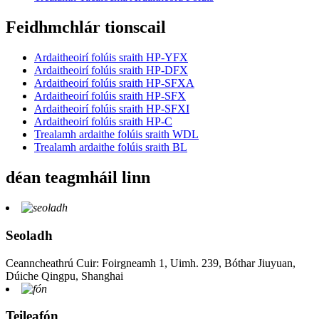
Feidhmchlár tionscail
Ardaitheoirí folúis sraith HP-YFX
Ardaitheoirí folúis sraith HP-DFX
Ardaitheoirí folúis sraith HP-SFXA
Ardaitheoirí folúis sraith HP-SFX
Ardaitheoirí folúis sraith HP-SFXI
Ardaitheoirí folúis sraith HP-C
Trealamh ardaithe folúis sraith WDL
Trealamh ardaithe folúis sraith BL
déan teagmháil linn
Seoladh
Ceanncheathrú Cuir: Foirgneamh 1, Uimh. 239, Bóthar Jiuyuan,
Dúiche Qingpu, Shanghai
Teileafón