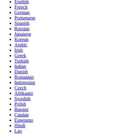
English
French
German
Portuguese
Spanish
Russian
Japanese
Korean
Arabic
Irish
Greek
Turkish
Italian
Danish
Romanian
Indonesian
Czech
Afrikaans
Swedish
Polish
Basque
Catalan
Esperanto
Hindi
Lao