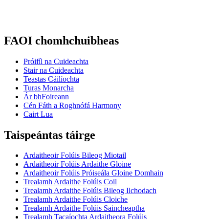
FAOI chomhchuibheas
Próifíl na Cuideachta
Stair na Cuideachta
Teastas Cáilíochta
Turas Monarcha
Ár bhFoireann
Cén Fáth a Roghnófá Harmony
Cairt Lua
Taispeántas táirge
Ardaitheoir Folúis Bileog Miotail
Ardaitheoir Folúis Ardaithe Gloine
Ardaitheoir Folúis Próiseála Gloine Domhain
Trealamh Ardaithe Folúis Coil
Trealamh Ardaithe Folúis Bileog Ilchodach
Trealamh Ardaithe Folúis Cloiche
Trealamh Ardaithe Folúis Saincheaptha
Trealamh Tacaíochta Ardaitheora Folúis