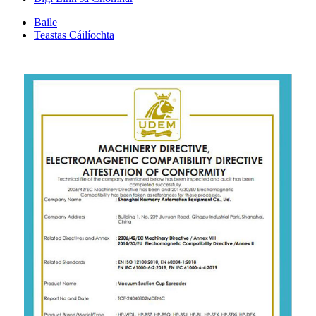
Baile
Teastas Cáilíochta