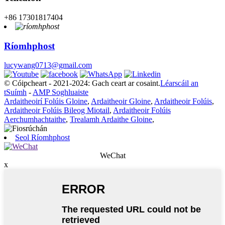
+86 17301817404
Ríomhphost
lucywang0713@gmail.com
© Cóipcheart - 2021-2024: Gach ceart ar cosaint.
Léarscáil an
tSuímh
-
AMP Soghluaiste
Ardaitheoirí Folúis Gloine
,
Ardaitheoir Gloine
,
Ardaitheoir Folúis
,
Ardaitheoir Folúis Bileog Miotail
,
Ardaitheoir Folúis
Aerchumhachtaithe
,
Trealamh Ardaithe Gloine
,
Seol Ríomhphost
WeChat
x