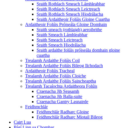
Sraith Rothlach Smeach Lámhleabhar
Sraith Rothlach Smeach Leictreach
Sraith Rothlach Smeach Hiodrálacha
Sraith Ardaitheoir Folúis Gloine Cuartha
Ardaitheoir Folúis Próiseála Gloine Domhain
Sraith smeach (rothlaigh) aeroibrithe
Sraith Smeach Lámhleabhar
Sraith Smeach Leictreach
Sraith Smeach Hiodrálacha
Sraith ardaithe folúis próiseála domhain gloine
cuartha
Trealamh Ardaithe Folúis Coil
Trealamh Ardaithe Folúis Bileog Ilchodach
Ardaitheoir Folúis Tracheal
Trealamh Ardaithe Folúis Cloiche
Trealamh Ardaithe Folúis Saincheaptha
Trealamh Tacaíochta Ardaitheora Folúis
Craenacha Jib Seasamh
Craenacha Jib Balla-suite
Craenacha Gantry Lasnairde
Feidhmchlár
Feidhmchlár Radharc Gloine
Feidhmchlár Radharc Miotail Bileog
Cairt Lua
Bígí Linn sa Chomhar