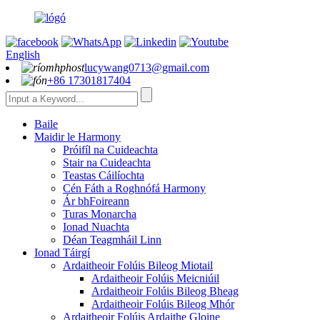
English
lucywang0713@gmail.com
+86 17301817404
Baile
Maidir le Harmony
Próifíl na Cuideachta
Stair na Cuideachta
Teastas Cáilíochta
Cén Fáth a Roghnófá Harmony
Ár bhFoireann
Turas Monarcha
Ionad Nuachta
Déan Teagmháil Linn
Ionad Táirgí
Ardaitheoir Folúis Bileog Miotail
Ardaitheoir Folúis Meicniúil
Ardaitheoir Folúis Bileog Bheag
Ardaitheoir Folúis Bileog Mhór
Ardaitheoir Folúis Ardaithe Gloine