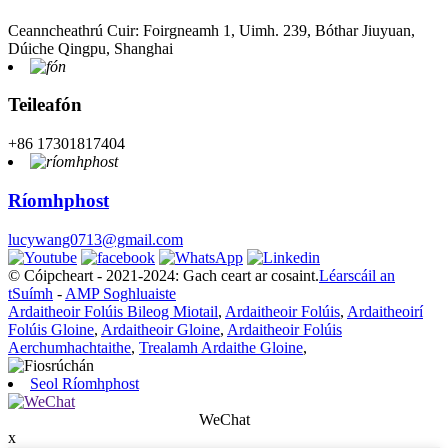
Ceanncheathrú Cuir: Foirgneamh 1, Uimh. 239, Bóthar Jiuyuan,
Dúiche Qingpu, Shanghai
Teileafón
+86 17301817404
Ríomhphost
lucywang0713@gmail.com
© Cóipcheart - 2021-2024: Gach ceart ar cosaint.
Léarscáil an
tSuímh
-
AMP Soghluaiste
Ardaitheoir Folúis Bileog Miotail
,
Ardaitheoir Folúis
,
Ardaitheoirí
Folúis Gloine
,
Ardaitheoir Gloine
,
Ardaitheoir Folúis
Aerchumhachtaithe
,
Trealamh Ardaithe Gloine
,
Seol Ríomhphost
WeChat
x