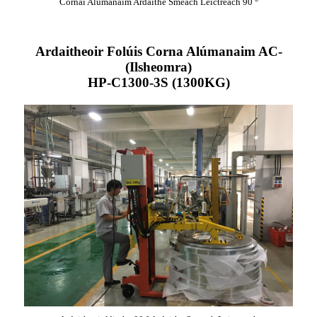
Cornaí Alúmanaim Ardaithe Smeach Leictreach 90 °
Ardaitheoir Folúis Corna Alúmanaim AC-
(Ilsheomra)
HP-C1300-3S (1300KG)