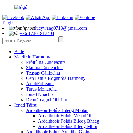
English
lucywang0713@gmail.com
+86 17301817404
Baile
Maidir le Harmony
Próifíl na Cuideachta
Stair na Cuideachta
Teastas Cáilíochta
Cén Fáth a Roghnófá Harmony
Ár bhFoireann
Turas Monarcha
Ionad Nuachta
Déan Teagmháil Linn
Ionad Táirgí
Ardaitheoir Folúis Bileog Miotail
Ardaitheoir Folúis Meicniúil
Ardaitheoir Folúis Bileog Bheag
Ardaitheoir Folúis Bileog Mhór
Ardaitheoir Folúis Ardaithe Gloine