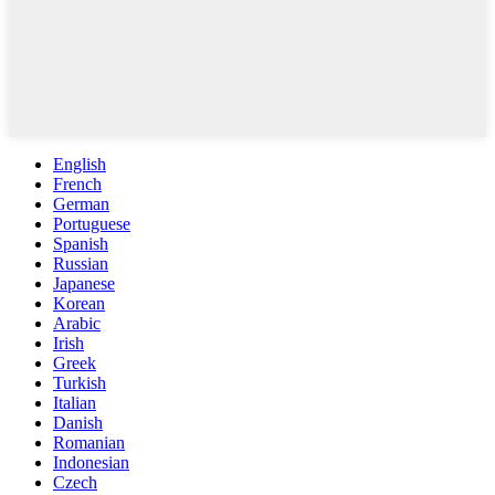
English
French
German
Portuguese
Spanish
Russian
Japanese
Korean
Arabic
Irish
Greek
Turkish
Italian
Danish
Romanian
Indonesian
Czech