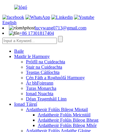
English
lucywang0713@gmail.com
+86 17301817404
Baile
Maidir le Harmony
Próifíl na Cuideachta
Stair na Cuideachta
Teastas Cáilíochta
Cén Fáth a Roghnófá Harmony
Ár bhFoireann
Turas Monarcha
Ionad Nuachta
Déan Teagmháil Linn
Ionad Táirgí
Ardaitheoir Folúis Bileog Miotail
Ardaitheoir Folúis Meicniúil
Ardaitheoir Folúis Bileog Bheag
Ardaitheoir Folúis Bileog Mhór
Ardaitheoir Folúis Ardaithe Gloine