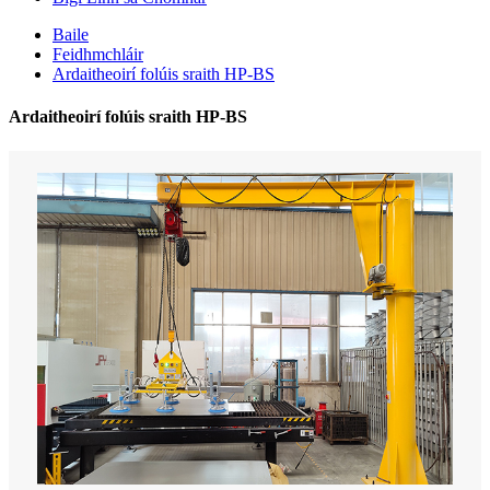
Baile
Feidhmchláir
Ardaitheoirí folúis sraith HP-BS
Ardaitheoirí folúis sraith HP-BS