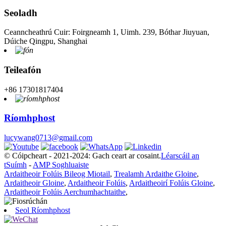
Seoladh
Ceanncheathrú Cuir: Foirgneamh 1, Uimh. 239, Bóthar Jiuyuan,
Dúiche Qingpu, Shanghai
Teileafón
+86 17301817404
Ríomhphost
lucywang0713@gmail.com
© Cóipcheart - 2021-2024: Gach ceart ar cosaint.
Léarscáil an
tSuímh
-
AMP Soghluaiste
Ardaitheoir Folúis Bileog Miotail
,
Trealamh Ardaithe Gloine
,
Ardaitheoir Gloine
,
Ardaitheoir Folúis
,
Ardaitheoirí Folúis Gloine
,
Ardaitheoir Folúis Aerchumhachtaithe
,
Seol Ríomhphost