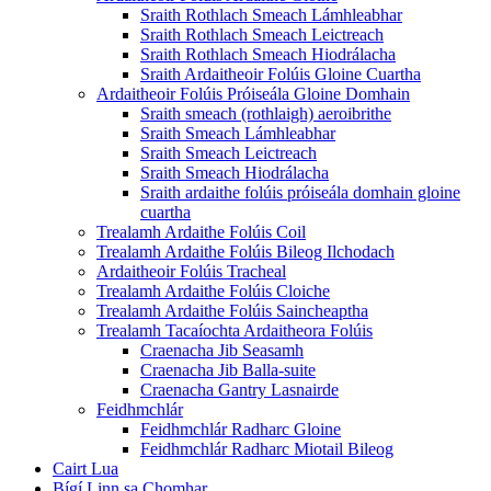
Sraith Rothlach Smeach Lámhleabhar
Sraith Rothlach Smeach Leictreach
Sraith Rothlach Smeach Hiodrálacha
Sraith Ardaitheoir Folúis Gloine Cuartha
Ardaitheoir Folúis Próiseála Gloine Domhain
Sraith smeach (rothlaigh) aeroibrithe
Sraith Smeach Lámhleabhar
Sraith Smeach Leictreach
Sraith Smeach Hiodrálacha
Sraith ardaithe folúis próiseála domhain gloine
cuartha
Trealamh Ardaithe Folúis Coil
Trealamh Ardaithe Folúis Bileog Ilchodach
Ardaitheoir Folúis Tracheal
Trealamh Ardaithe Folúis Cloiche
Trealamh Ardaithe Folúis Saincheaptha
Trealamh Tacaíochta Ardaitheora Folúis
Craenacha Jib Seasamh
Craenacha Jib Balla-suite
Craenacha Gantry Lasnairde
Feidhmchlár
Feidhmchlár Radharc Gloine
Feidhmchlár Radharc Miotail Bileog
Cairt Lua
Bígí Linn sa Chomhar