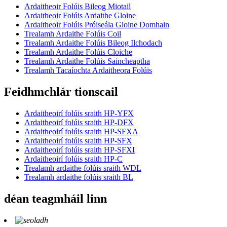
Ardaitheoir Folúis Bileog Miotail
Ardaitheoir Folúis Ardaithe Gloine
Ardaitheoir Folúis Próiseála Gloine Domhain
Trealamh Ardaithe Folúis Coil
Trealamh Ardaithe Folúis Bileog Ilchodach
Trealamh Ardaithe Folúis Cloiche
Trealamh Ardaithe Folúis Saincheaptha
Trealamh Tacaíochta Ardaitheora Folúis
Feidhmchlár tionscail
Ardaitheoirí folúis sraith HP-YFX
Ardaitheoirí folúis sraith HP-DFX
Ardaitheoirí folúis sraith HP-SFXA
Ardaitheoirí folúis sraith HP-SFX
Ardaitheoirí folúis sraith HP-SFXI
Ardaitheoirí folúis sraith HP-C
Trealamh ardaithe folúis sraith WDL
Trealamh ardaithe folúis sraith BL
déan teagmháil linn