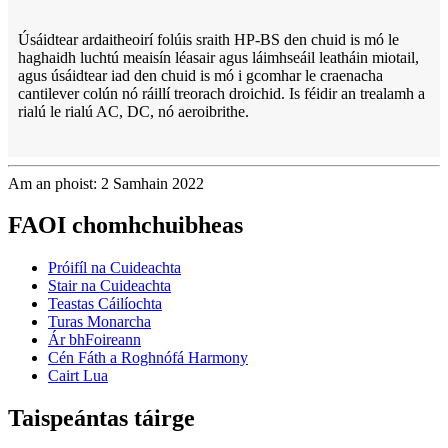
Úsáidtear ardaitheoirí folúis sraith HP-BS den chuid is mó le
haghaidh luchtú meaisín léasair agus láimhseáil leatháin miotail,
agus úsáidtear iad den chuid is mó i gcomhar le craenacha
cantilever colún nó ráillí treorach droichid. Is féidir an trealamh a
rialú le rialú AC, DC, nó aeroibrithe.
Am an phoist: 2 Samhain 2022
FAOI chomhchuibheas
Próifíl na Cuideachta
Stair na Cuideachta
Teastas Cáilíochta
Turas Monarcha
Ár bhFoireann
Cén Fáth a Roghnófá Harmony
Cairt Lua
Taispeántas táirge